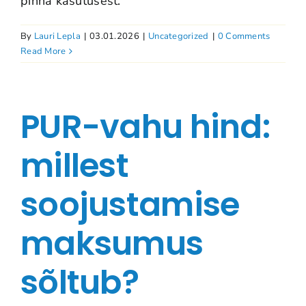
pinna kasutusest.
By
Lauri Lepla
|
03.01.2026
|
Uncategorized
|
0 Comments
Read More
PUR-vahu hind:
millest
soojustamise
maksumus
sõltub?