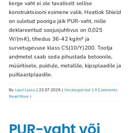
kerge vaht ei ole tavaliselt sellise
konstruktsiooni esimene valik. Heatlok Shield
on suletud pooriga jäik PUR-vaht, mille
deklareeritud soojusjuhtivus on 0,025
W/(m·K), tihedus 36-42 kg/m³ ja
survetugevuse klass CS(10/Y)200. Tootja
andmetel saab seda pihustada betoonile,
müüritisele, puidule, metallile, kipsplaadile ja
puitlaastplaadile.
By
Lauri Lepla
|
23.07.2026
|
Uncategorized
|
0 Comments
Read More
PUR-vaht või