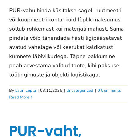
PUR-vahu hinda küsitakse sageli ruutmeetri
või kuupmeetri kohta, kuid lõplik maksumus
sõltub rohkemast kui materjali mahust. Sama
pindala võib tähendada hästi ligipääsetavat
avatud vahelage või keerukat kaldkatust
kümnete läbiviikudega. Täpne pakkumine
peab arvestama valitud toote, kihi paksuse,
töötingimuste ja objekti logistikaga.
By
Lauri Lepla
|
03.11.2025
|
Uncategorized
|
0 Comments
Read More
PUR-vaht,