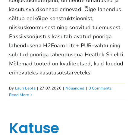
soojustusmaterjalid, on nende omadused ja
kasutusvaldkonnad erinevad. Õige lahendus
sõltub eelkõige konstruktsioonist,
niiskuskoormusest ning soovitud tulemusest.
Passiivsoojustus kasutab avatud pooriga
lahendusena H2Foam Lite+ PUR-vahtu ning
suletud pooriga lahendusena Heatlok Shieldi.
Mõlemad tooted on kvaliteetsed, kuid loodud
erinevateks kasutusotstarveteks.
By
Lauri Lepla
|
27.07.2026
|
Nõuanded
|
0 Comments
Read More
Katuse