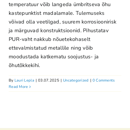
temperatuur võib langeda ümbritseva õhu
kastepunktist madalamale. Tulemuseks
võivad olla veetilgad, suurem korrosioonirisk
ja märguvad konstruktsioonid. Pihustatav
PUR-vaht nakkub nõuetekohaselt
ettevalmistatud metallile ning võib
moodustada katkematu soojustus- ja
õhutõkkekihi.
By
Lauri Lepla
|
03.07.2025
|
Uncategorized
|
0 Comments
Read More