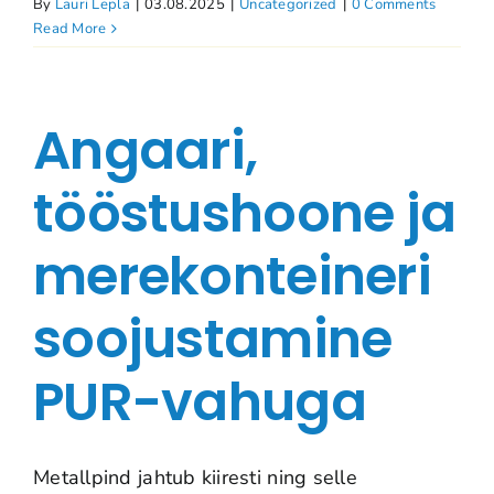
By
Lauri Lepla
|
03.08.2025
|
Uncategorized
|
0 Comments
Read More
Angaari,
tööstushoone ja
merekonteineri
soojustamine
PUR-vahuga
Metallpind jahtub kiiresti ning selle