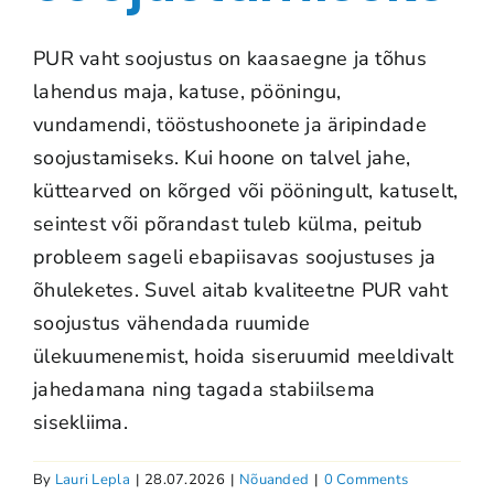
PUR vaht soojustus on kaasaegne ja tõhus
lahendus maja, katuse, pööningu,
vundamendi, tööstushoonete ja äripindade
soojustamiseks. Kui hoone on talvel jahe,
küttearved on kõrged või pööningult, katuselt,
seintest või põrandast tuleb külma, peitub
probleem sageli ebapiisavas soojustuses ja
õhuleketes. Suvel aitab kvaliteetne PUR vaht
soojustus vähendada ruumide
ülekuumenemist, hoida siseruumid meeldivalt
jahedamana ning tagada stabiilsema
sisekliima.
By
Lauri Lepla
|
28.07.2026
|
Nõuanded
|
0 Comments