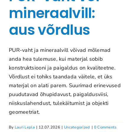
mineraalvill:
aus võrdlus
PUR-vaht ja mineraalvill võivad mõlemad
anda hea tulemuse, kui materjal sobib
konstruktsiooni ja paigaldus on kvaliteetne.
Võrdlust ei tohiks taandada väitele, et üks
materjal on alati parem. Suurimad erinevused
puudutavad õhupidavust, paigaldusviisi,
niiskuslahendust, tulekäitumist ja objekti
geomeetriat.
By
Lauri Lepla
|
12.07.2026
|
Uncategorized
|
0 Comments