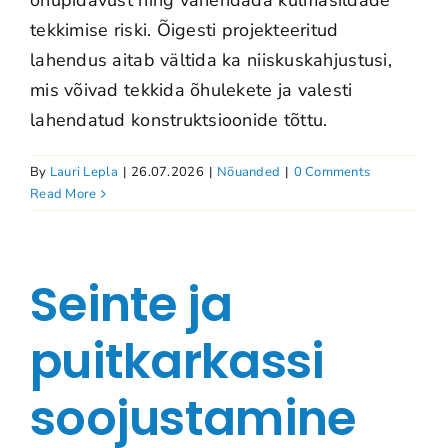
õhupidavust ning vähendada külmasildade
tekkimise riski. Õigesti projekteeritud
lahendus aitab vältida ka niiskuskahjustusi,
mis võivad tekkida õhulekete ja valesti
lahendatud konstruktsioonide tõttu.
By
Lauri Lepla
|
26.07.2026
|
Nõuanded
|
0 Comments
Read More
Seinte ja
puitkarkassi
soojustamine