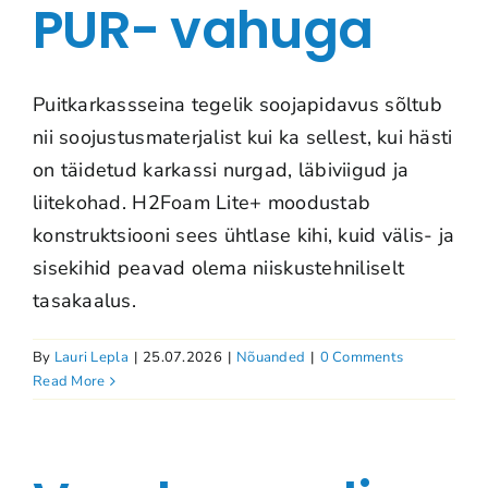
PUR- vahuga
Puitkarkassseina tegelik soojapidavus sõltub
nii soojustusmaterjalist kui ka sellest, kui hästi
on täidetud karkassi nurgad, läbiviigud ja
liitekohad. H2Foam Lite+ moodustab
konstruktsiooni sees ühtlase kihi, kuid välis- ja
sisekihid peavad olema niiskustehniliselt
tasakaalus.
By
Lauri Lepla
|
25.07.2026
|
Nõuanded
|
0 Comments
Read More