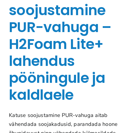
soojustamine
PUR-vahuga –
H2Foam Lite+
lahendus
pööningule ja
kaldlaele
Katuse soojustamine PUR-vahuga aitab
vähendada soojakadusid, parandada hoone