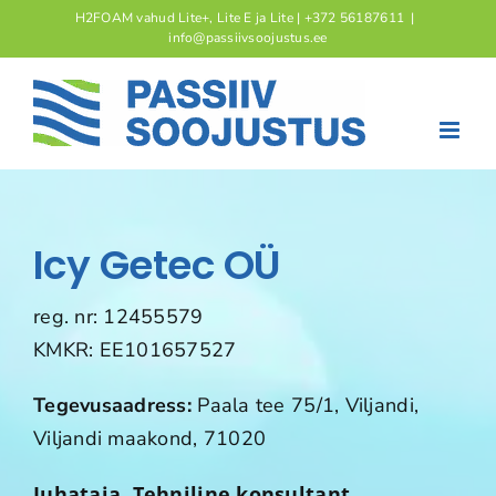
Skip
H2FOAM vahud Lite+, Lite E ja Lite | +372 56187611
|
info@passiivsoojustus.ee
to
content
Icy Getec OÜ
reg. nr: 12455579
KMKR: EE101657527
Tegevusaadress:
Paala tee 75/1, Viljandi,
Viljandi maakond, 71020
Juhataja, Tehniline konsultant