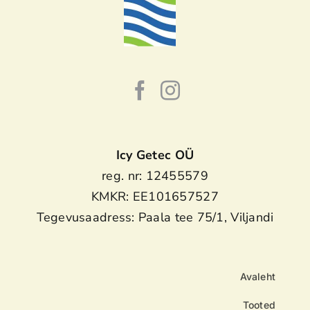
Icy Getec OÜ
reg. nr: 12455579
KMKR: EE101657527
Tegevusaadress: Paala tee 75/1, Viljandi
Avaleht
Tooted