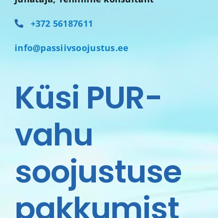
+372 56187611
info@passiivsoojustus.ee
Küsi PUR-
vahu
soojustuse
pakkumist